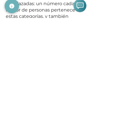
desplazadas: un número cada vez
mayor de personas pertenece a
estas categorías, y también
aumenta su necesidad de acceso
adecuado a la atención médica.
Proporcione acceso fácil a la
atención médica para miles de
personas con la plataforma GALE y
soluciones integrales de principio
a fin. Atienda casos graves,
identifique y aborde condiciones y
enfermedades desconocidas, y
prevenga un mayor deterioro de la
salud de quienes ya se encuentran
en situaciones difíciles.
Lea cómo un
socio personalizó
GALE para ofrecer una solución
para refugiados en Líbano y Medio